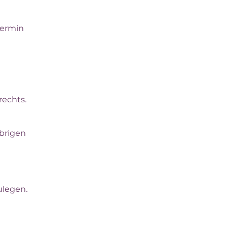
termin
rechts.
übrigen
ulegen.