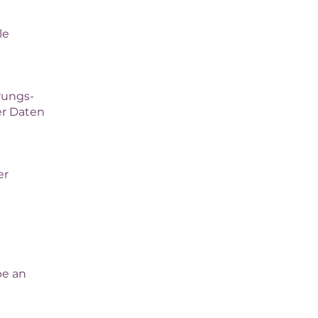
le
hrungs-
er Daten
er
be an