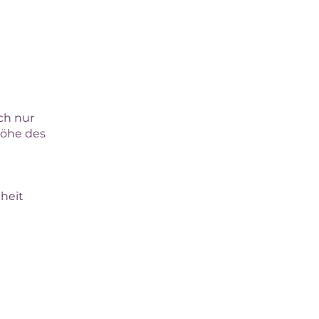
ch nur
Höhe des
heit