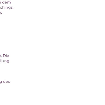
en dem
chings,
s
. Die
llung
g des