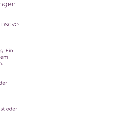
ungen
n DSGVO-
g. Ein
igem
n.
der
st oder